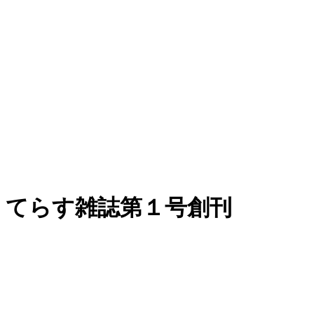
コ
ン
テ
ン
ツ
に
ス
キ
ッ
プ
てらす雑誌第１号創刊